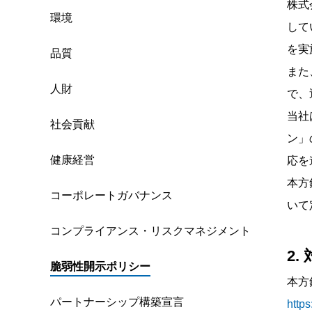
株式
環境
して
を実
品質
また
人財
で、
当社
社会貢献
ン」
健康経営
応を
本方
コーポレートガバナンス
いて
コンプライアンス・リスクマネジメント
2
脆弱性開示ポリシー
本方
パートナーシップ構築宣言
https