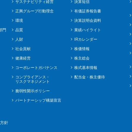
サステナビリティ経営
決算短信
正興グループ行動理念
有価証券報告書
環境
決算説明会資料
部門
品質
業績ハイライト
人財
IRカレンダー
社会貢献
株価情報
健康経営
株主総会
コーポレートガバナンス
株式基本情報
コンプライアンス・
配当金・株主優待
リスクマネジメント
脆弱性開示ポリシー
パートナーシップ構築宣言
方針