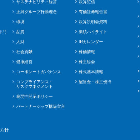
サステナビリティ経営
決算短信
正興グループ行動理念
有価証券報告書
環境
決算説明会資料
部門
品質
業績ハイライト
人財
IRカレンダー
社会貢献
株価情報
健康経営
株主総会
コーポレートガバナンス
株式基本情報
コンプライアンス・
配当金・株主優待
リスクマネジメント
脆弱性開示ポリシー
パートナーシップ構築宣言
方針