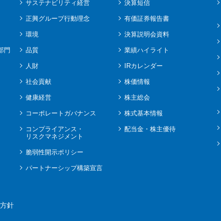
サステナビリティ経営
決算短信
正興グループ行動理念
有価証券報告書
環境
決算説明会資料
部門
品質
業績ハイライト
人財
IRカレンダー
社会貢献
株価情報
健康経営
株主総会
コーポレートガバナンス
株式基本情報
コンプライアンス・
配当金・株主優待
リスクマネジメント
脆弱性開示ポリシー
パートナーシップ構築宣言
方針