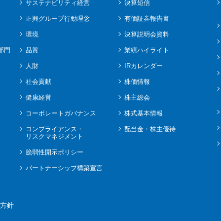
サステナビリティ経営
決算短信
正興グループ行動理念
有価証券報告書
環境
決算説明会資料
部門
品質
業績ハイライト
人財
IRカレンダー
社会貢献
株価情報
健康経営
株主総会
コーポレートガバナンス
株式基本情報
コンプライアンス・
配当金・株主優待
リスクマネジメント
脆弱性開示ポリシー
パートナーシップ構築宣言
方針