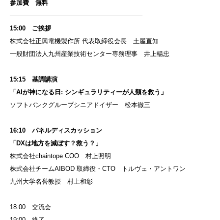
参加費 無料
──────────────────────────────
15:00 ご挨拶
株式会社正興電機製作所 代表取締役会長 土屋直知
一般財団法人九州産業技術センター専務理事 井上暢忠
15:15 基調講演
「AIが神になる日: シンギュラリティーが人類を救う」
ソフトバンクグループシニアドイザー 松本徹三
16:10 パネルディスカッション
「DXは地方を滅ぼす？救う？」
株式会社chaintope COO 村上照明
株式会社チームAIBOD 取締役・CTO トルヴェ・アントワン
九州大学名誉教授 村上和彰
18:00 交流会
19:00 終了